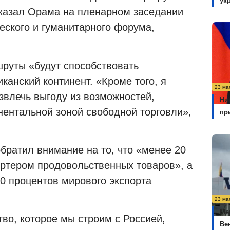
ук
сказал Орама на пленарном заседании
еского и гуманитарного форума,
руты «будут способствовать
анский континент. «Кроме того, я
23 ма
звлечь выгоду из возможностей,
Ни
ентальной зоной свободной торговли»,
пр
братил внимание на то, что «менее 20
ортером продовольственных товаров», а
0 процентов мирового экспорта
23 ма
Ме
во, которое мы строим с Россией,
Ве