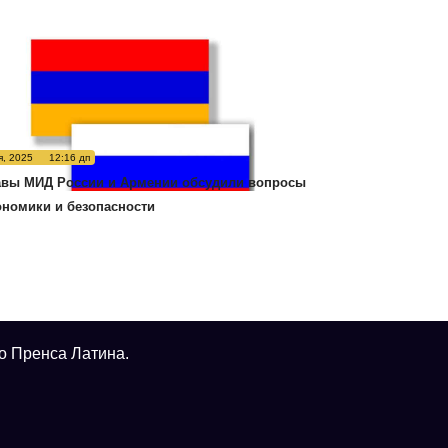
я, 2025
12:16 дп
авы МИД России и Армении обсудили вопросы
ономики и безопасности
о Пренса Латина.