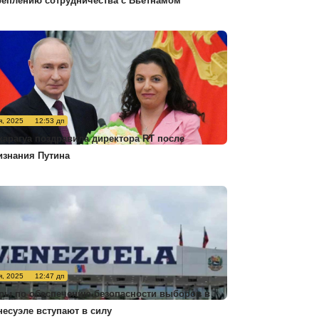
реплению сотрудничества с Вьетнамом
я, 2025
12:53 дп
карагуа поздравила директора RT после
изнания Путина
я, 2025
12:47 дп
ры по обеспечению безопасности выборов в
несуэле вступают в силу