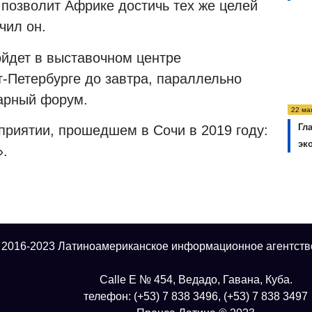
 позволит Африке достичь тех же целей
чил он.
йдет в выставочном центре
-Петербурге до завтра, параллельно
арный форум.
22 ма
Гл
приятии, прошедшем в Сочи в 2019 году:
эк
».
 2016-2023 Латиноамериканское информационное агентств
Calle E № 454, Ведадо, Гавана, Куба.
телефон: (+53) 7 838 3496, (+53) 7 838 3497