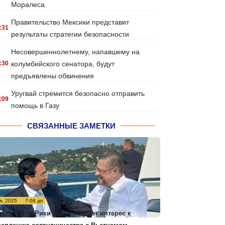
Моралеса
Правительство Мексики представит
:31
результаты стратегии безопасности
Несовершеннолетнему, напавшему на
:30
колумбийского сенатора, будут
предъявлены обвинения
Уругвай стремится безопасно отправить
:09
помощь в Газу
СВЯЗАННЫЕ ЗАМЕТКИ
я, 2025
7:08 дп
есса Коста-Рики подчеркивает интерес к