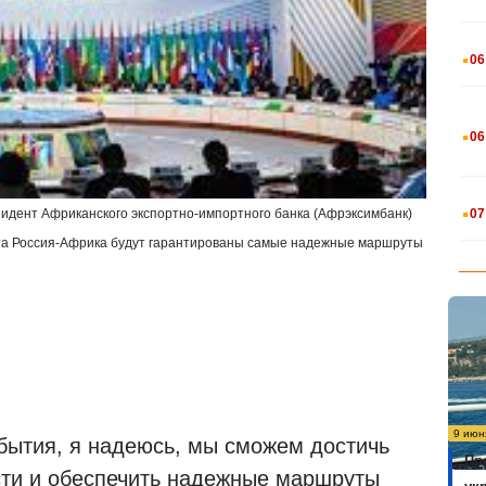
.
06
.
06
.
07
зидент Африканского экспортно-импортного банка (Афрэксимбанк)
ита Россия-Африка будут гарантированы самые надежные маршруты
9 июн
обытия, я надеюсь, мы сможем достичь
Пр
сти и обеспечить надежные маршруты