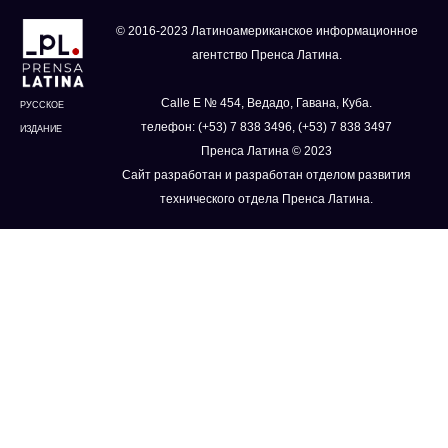
© 2016-2023 Латиноамериканское информационное
агентство Пренса Латина.
Calle E № 454, Ведадо, Гавана, Куба.
РУССКОЕ
телефон: (+53) 7 838 3496, (+53) 7 838 3497
ИЗДАНИЕ
Пренса Латина © 2023
Сайт разработан и разработан отделом развития
технического отдела Пренса Латина.