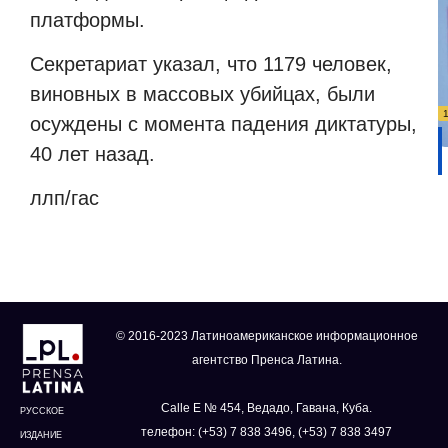
платформы.
Секретариат указал, что 1179 человек,
виновных в массовых убийцах, были
осуждены с момента падения диктатуры,
40 лет назад.
ллп/гас
© 2016-2023 Латиноамериканское информационное
агентство Пренса Латина.
Calle E № 454, Ведадо, Гавана, Куба.
РУССКОЕ
телефон: (+53) 7 838 3496, (+53) 7 838 3497
ИЗДАНИЕ