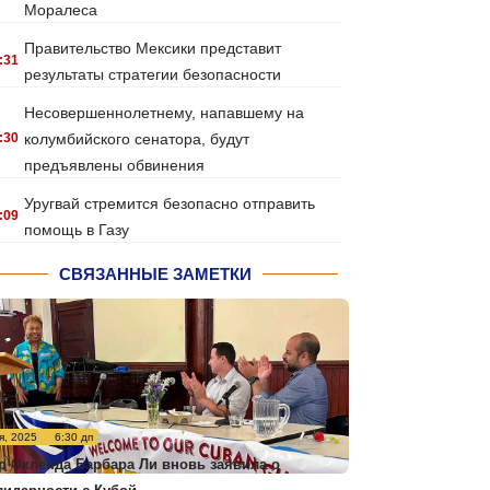
Моралеса
Правительство Мексики представит
:31
результаты стратегии безопасности
Несовершеннолетнему, напавшему на
:30
колумбийского сенатора, будут
предъявлены обвинения
Уругвай стремится безопасно отправить
:09
помощь в Газу
СВЯЗАННЫЕ ЗАМЕТКИ
я, 2025
6:30 дп
р Окленда Барбара Ли вновь заявила о