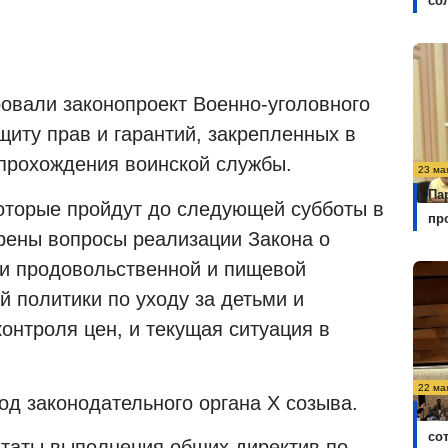
со
ровали законопроект Военно-уголовного
щиту прав и гарантий, закрепленных в
 прохождения воинской службы.
23 ма
Па
которые пройдут до следующей субботы в
пр
рены вопросы реализации Закона о
 и продовольственной и пищевой
й политики по уходу за детьми и
онтроля цен, и текущая ситуация в
22 ма
од законодательного органа
X
созыва.
Ку
со
ьтаты выполнения общих директив по