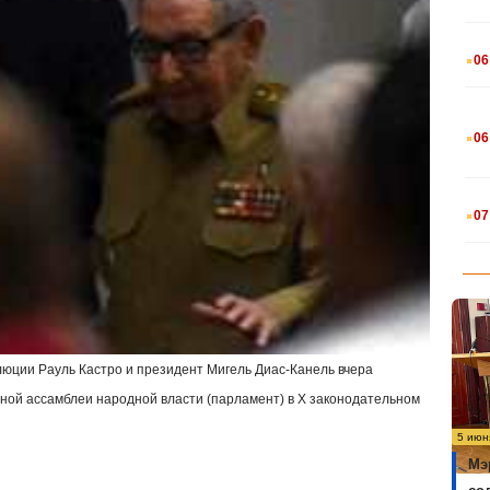
.
06
.
06
.
07
люции Рауль Кастро и президент Мигель Диас-Канель вчера
ной ассамблеи народной власти (парламент) в
X
законодательном
5 июн
Мэ