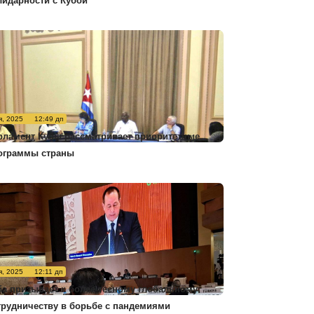
лидарности с Кубой
я, 2025
12:49 дп
рламент Кубы рассматривает приоритетные
ограммы страны
я, 2025
12:11 дп
ба призывает к более тесному глобальному
трудничеству в борьбе с пандемиями