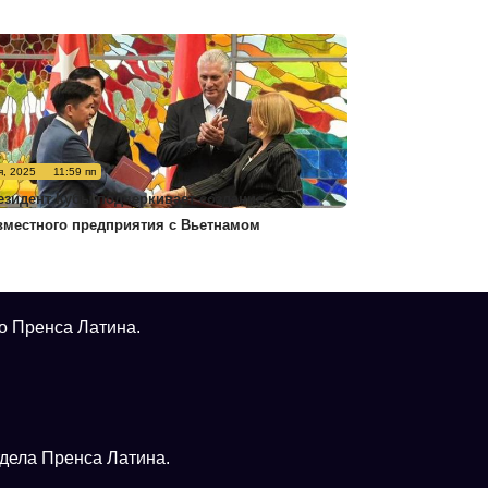
я, 2025
11:59 пп
езидент Кубы подчеркивает создание
вместного предприятия с Вьетнамом
о Пренса Латина.
тдела Пренса Латина.