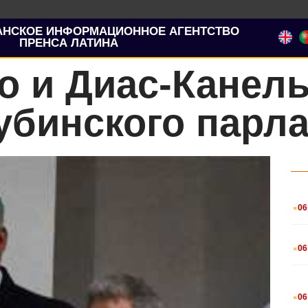
АНСКОЕ ИНФОРМАЦИОННОЕ АГЕНТСТВО
ПРЕНСА ЛАТИНА
о и Диас-Канель
убинского парл
.
06
.
06
.
06