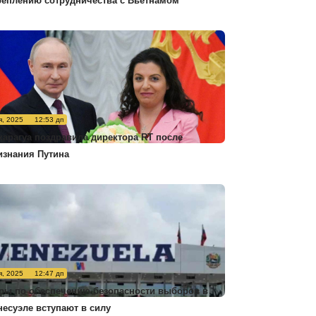
реплению сотрудничества с Вьетнамом
я, 2025
12:53 дп
карагуа поздравила директора RT после
изнания Путина
я, 2025
12:47 дп
ры по обеспечению безопасности выборов в
несуэле вступают в силу