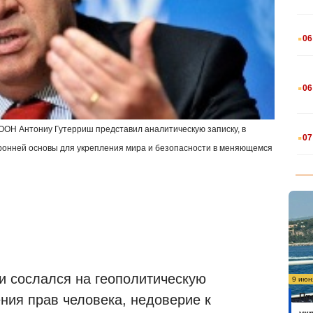
.
06
.
06
.
ООН Антониу Гутерриш представил аналитическую записку, в
07
оронней основы для укрепления мира и безопасности в меняющемся
и сослался на геополитическую
9 июн
Пр
ния прав человека, недоверие к