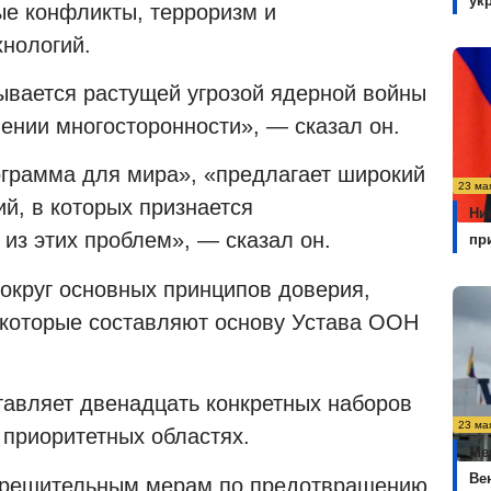
ук
ые конфликты, терроризм и
нологий.
ывается растущей угрозой ядерной войны
ении многосторонности», — сказал он.
ограмма для мира», «предлагает широкий
23 ма
й, в которых признается
Ни
из этих проблем», — сказал он.
пр
вокруг основных принципов доверия,
 которые составляют основу Устава ООН
авляет двенадцать конкретных наборов
23 ма
 приоритетных областях.
Ме
Ве
к решительным мерам по предотвращению