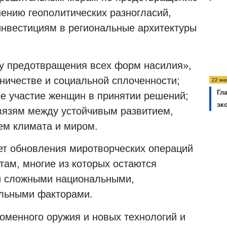
нению геополитических разногласий,
инвестициям в региональные архитектуры
у предотвращения всех форм насилия»,
ничестве и социальной сплоченности;
22 ма
Гл
ое участие женщин в принятии решений;
эк
вязям между устойчивым развитием,
ем климата и миром.
ует обновления миротворческих операций
там, многие из которых остаются
и сложными национальными,
альными факторами.
менного оружия и новых технологий и