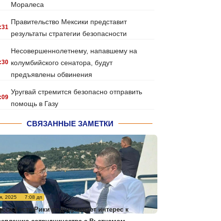
Моралеса
Правительство Мексики представит
:31
результаты стратегии безопасности
Несовершеннолетнему, напавшему на
:30
колумбийского сенатора, будут
предъявлены обвинения
Уругвай стремится безопасно отправить
:09
помощь в Газу
СВЯЗАННЫЕ ЗАМЕТКИ
я, 2025
7:08 дп
есса Коста-Рики подчеркивает интерес к