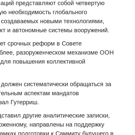
аций представляют собой четвертую
ую необходимость глобального
, создаваемых новыми технологиями,
ект и автономные системы вооружений.
ует срочных реформ в Совете
мблее, разоруженческом механизме ООН
 для повышения коллективной
и должен систематически обращаться за
тельным аспектам мандатов
зал Гутерриш.
ставил другие аналитические записки,
оженному, направлены на поддержку
рамках подготовки к Саммиту будущего в