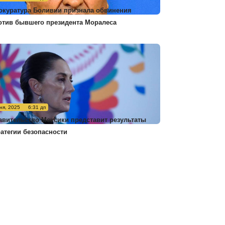
окуратура Боливии признала обвинения
отив бывшего президента Моралеса
ня, 2025
6:31 дп
авительство Мексики представит результаты
ратегии безопасности