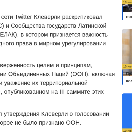
10 ию
Бо
 сети
Twitter
Клеверли раскритиковал
по
С) и Сообщества государств Латинской
ЕЛАК), в котором признается важность
дного права в мирном урегулировании
верженность целям и принципам,
10 ию
ции Объединенных Наций (ООН), включая
Пр
ко
 и уважение их территориальной
е, опубликованном на
III
саммите этих
л утверждения Клеверли о голосовании
оторое не было признано ООН.
10 ию