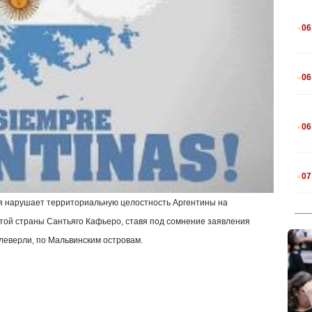
.
06
.
06
.
06
.
07
ия нарушает территориальную целостность Аргентины на
этой страны Сантьяго Кафьеро, ставя под сомнение заявления
леверли, по Мальвинским островам.