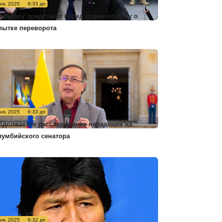
ня, 2025
6:33 дп
лсонару предстанет перед судом по делу о
пытке переворота
ня, 2025
6:33 дп
одолжается расследование нападения на
лумбийского сенатора
ня, 2025
6:32 дп