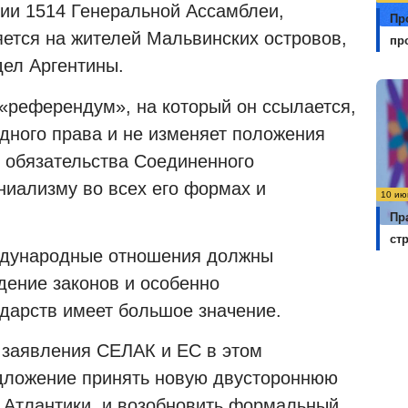
ии 1514 Генеральной Ассамблеи,
Пр
ется на жителей Мальвинских островов,
пр
ел Аргентины.
«референдум», на который он ссылается,
дного права и не изменяет положения
 обязательства Соединенного
ниализму во всех его формах и
10 ию
Пр
ст
еждународные отношения должны
дение законов и особенно
ударств имеет большое значение.
 заявления СЕЛАК и ЕС в этом
дложение принять новую двустороннюю
 Атлантики, и возобновить формальный