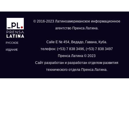
© 2016-2023 Латиноамериканское информационное
агентство Пренса Латина.
Calle E № 454, Ведадо, Гавана, Куба.
РУССКОЕ
телефон: (+53) 7 838 3496, (+53) 7 838 3497
ИЗДАНИЕ
Пренса Латина © 2023
Сайт разработан и разработан отделом развития
технического отдела Пренса Латина.