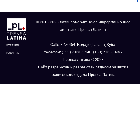
© 2016-2023 Латиноамериканское информационное
агентство Пренса Латина.
Calle E № 454, Ведадо, Гавана, Куба.
РУССКОЕ
телефон: (+53) 7 838 3496, (+53) 7 838 3497
ИЗДАНИЕ
Пренса Латина © 2023
Сайт разработан и разработан отделом развития
технического отдела Пренса Латина.