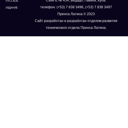
Calle E № 454, Ведадо, Гавана, Куба.
РУССКОЕ
телефон: (+53) 7 838 3496, (+53) 7 838 3497
ИЗДАНИЕ
Пренса Латина © 2023
Сайт разработан и разработан отделом развития
технического отдела Пренса Латина.