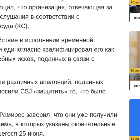
10 ию
бщил, что организация, отвечающая за
Бо
слушания в соответствии с
по
суда (КС).
ствие в исполнении временной
и единогласно квалифицировал его как
бных исков, поданных в связи с
10 ию
Пр
те различных апелляций, поданных
ко
просили
CSJ
«защитить» то, что было
Рамирес заверил, что они уже получили
семь, в которых указаны окончательные
шегося 25 июня.
10 ию