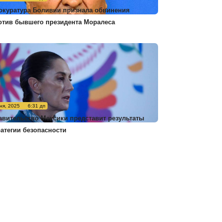
окуратура Боливии признала обвинения
отив бывшего президента Моралеса
ня, 2025
6:31 дп
авительство Мексики представит результаты
ратегии безопасности