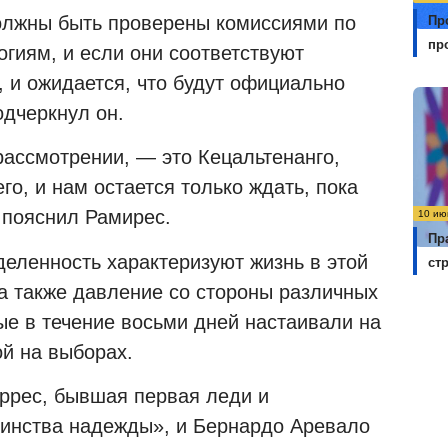
олжны быть проверены комиссиями по
Пр
пр
гиям, и если они соответствуют
 и ожидается, что будут официально
дчеркнул он.
 рассмотрении, — это Кецальтенанго,
го, и нам остается только ждать, пока
 пояснил Рамирес.
10 ию
Пр
еленность характеризуют жизнь в этой
ст
а также давление со стороны различных
ые в течение восьми дней настаивали на
й на выборах.
ррес, бывшая первая леди и
динства надежды», и Бернардо Аревало