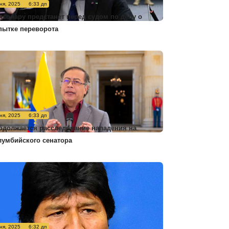
ня, 2025
6:33 дп
лсонару предстанет перед судом по делу о
пытке переворота
ня, 2025
6:33 дп
одолжается расследование нападения на
лумбийского сенатора
ня, 2025
6:32 дп