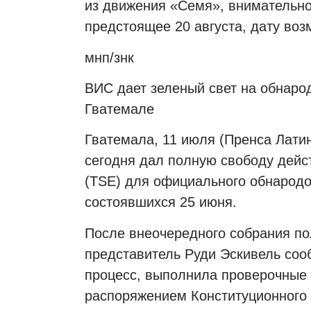
из движения «Семя», внимательно 
предстоящее 20 августа, дату воз
мнп/знк
ВИС дает зеленый свет на обнаро
Гватемале
Гватемала, 11 июля (Пренса Лати
сегодня дал полную свободу дей
(
TSE
) для официального обнародо
состоявшихся 25 июня.
После внеочередного собрания пол
представитель Руди Эскивель соо
процесс, выполнила проверочные 
распоряжением Конституционного 