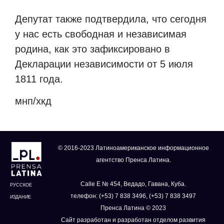
Депутат также подтвердила, что сегодня
у нас есть свободная и независимая
родина, как это зафиксировано в
Декларации независимости от 5 июля
1811 года.
мнп/хкд
© 2016-2023 Латиноамериканское информационное
агентство Пренса Латина.
Calle E № 454, Ведадо, Гавана, Куба.
РУССКОЕ
телефон: (+53) 7 838 3496, (+53) 7 838 3497
ИЗДАНИЕ
Пренса Латина © 2023
Сайт разработан и разработан отделом развития