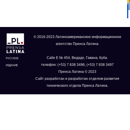
© 2016-2023 Латиноамериканское информационное
агентство Пренса Латина.
Calle E № 454, Ведадо, Гавана, Куба.
РУССКОЕ
телефон: (+53) 7 838 3496, (+53) 7 838 3497
ИЗДАНИЕ
Пренса Латина © 2023
Сайт разработан и разработан отделом развития
технического отдела Пренса Латина.