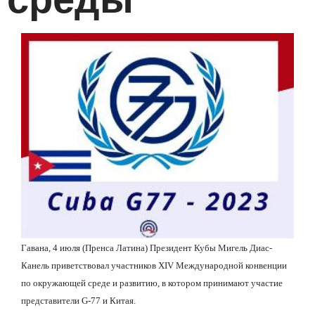
Гавана, 4 июля (Пренса Латина) Президент Кубы Мигель Диас-
Канель приветствовал участников
XIV
Международной конвенции
по окружающей среде и развитию, в котором принимают участие
представители
G
-77 и Китая.