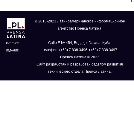
© 2016-2023 Латиноамериканское информационное
агентство Пренса Латина.
Calle E № 454, Ведадо, Гавана, Куба.
РУССКОЕ
телефон: (+53) 7 838 3496, (+53) 7 838 3497
ИЗДАНИЕ
Пренса Латина © 2023
Сайт разработан и разработан отделом развития
технического отдела Пренса Латина.