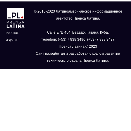
© 2016-2023 Латиноамериканское информационное
агентство Пренса Латина.
Calle E № 454, Ведадо, Гавана, Куба.
РУССКОЕ
телефон: (+53) 7 838 3496, (+53) 7 838 3497
ИЗДАНИЕ
Пренса Латина © 2023
Сайт разработан и разработан отделом развития
технического отдела Пренса Латина.