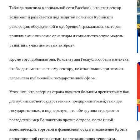
Таблада пояснила в социальной сети
Facebook
, что этот сектор
возникает и развивается под защитой политики Кубинской
революции, обсужденной и одобренной гражданами, «которая
приняла экономические ориентиры и социалистическую модель
развития с участием новых актёров».
Кроме того, добавила она, Конституция Республики была изменена,
чтобы дать место частному сектору, не отказываясь при этом от
первенства публичной и государственной сферы.
Уточнила, что северная страна является большим препятствием как
для кубинских негосударственных предпринимателей, так и для
государственных, и подчеркнула, что обе группы страдают от
последствий мер Вашингтона против острова, постоянной
экономической, торговой и финансовой осады и включение Кубы в
односторонний список стран, поддерживающих терроризм.