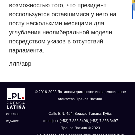
возможностью того, что президент
воспользуется оставшимися у него на
посту несколькими месяцами для
углубления неолиберальной модели
посредством указов в отсутствий
парламента.
ллп/авр
© 2016-2023 Латиноамериканское информационное
агентство Пренса Латина.
Calle E № 454, Ведадо, Гавана, Куба.
РУССКОЕ
телефон: (+53) 7 838 3496, (+53) 7 838 3497
ИЗДАНИЕ
Пренса Латина © 2023