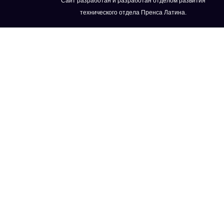
Сайт разработан и разработан отделом развития
технического отдела Пренса Латина.