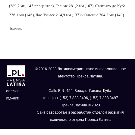
(289,7 мм, 145 процентов), Гранме 281,2 мм (167), Сантьяго-де-Куба
226,1 мм (146), Лас-Тунасе 214,9 мм (137) и Ольгине 204,3 мм (143).
Тпл/
мкс
© 2016-2023 Латиноамериканское информационное
агентство Пренса Латина.
Calle E № 454, Ведадо, Гавана, Куба.
РУССКОЕ
телефон: (+53) 7 838 3496, (+53) 7 838 3497
ИЗДАНИЕ
Пренса Латина © 2023
Сайт разработан и разработан отделом развития
технического отдела Пренса Латина.