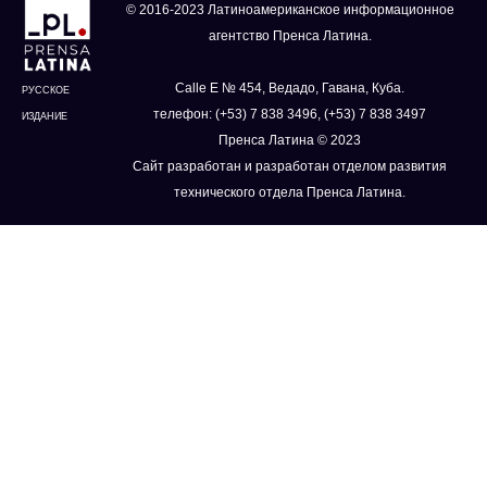
© 2016-2023 Латиноамериканское информационное
агентство Пренса Латина.
Calle E № 454, Ведадо, Гавана, Куба.
РУССКОЕ
телефон: (+53) 7 838 3496, (+53) 7 838 3497
ИЗДАНИЕ
Пренса Латина © 2023
Сайт разработан и разработан отделом развития
технического отдела Пренса Латина.