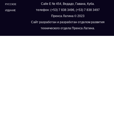
Calle E № 454, Ведадо, Гавана, Куба.
РУССКОЕ
телефон: (+53) 7 838 3496, (+53) 7 838 3497
ИЗДАНИЕ
Пренса Латина © 2023
Сайт разработан и разработан отделом развития
технического отдела Пренса Латина.