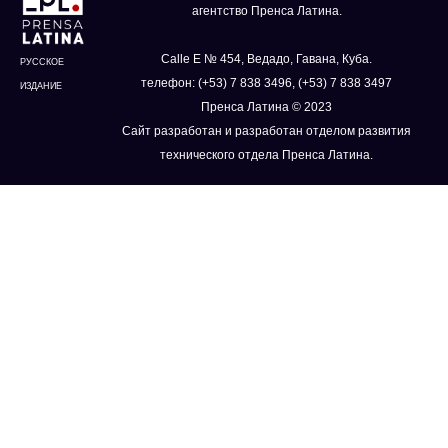
агентство Пренса Латина.
Calle E № 454, Ведадо, Гавана, Куба.
РУССКОЕ
телефон: (+53) 7 838 3496, (+53) 7 838 3497
ИЗДАНИЕ
Пренса Латина © 2023
Сайт разработан и разработан отделом развития
технического отдела Пренса Латина.