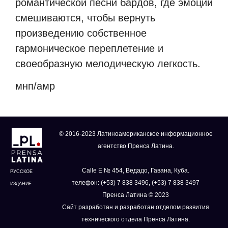
романтической песни бардов, где эмоции
смешиваются, чтобы вернуть
произведению собственное
гармоническое переплетение и
своеобразную мелодическую легкость.
мнп/амр
© 2016-2023 Латиноамериканское информационное
агентство Пренса Латина.
Calle E № 454, Ведадо, Гавана, Куба.
РУССКОЕ
телефон: (+53) 7 838 3496, (+53) 7 838 3497
ИЗДАНИЕ
Пренса Латина © 2023
Сайт разработан и разработан отделом развития
технического отдела Пренса Латина.