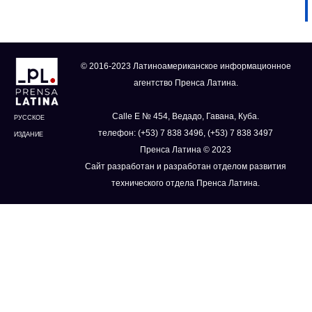
© 2016-2023 Латиноамериканское информационное
агентство Пренса Латина.
Calle E № 454, Ведадо, Гавана, Куба.
РУССКОЕ
телефон: (+53) 7 838 3496, (+53) 7 838 3497
ИЗДАНИЕ
Пренса Латина © 2023
Сайт разработан и разработан отделом развития
технического отдела Пренса Латина.