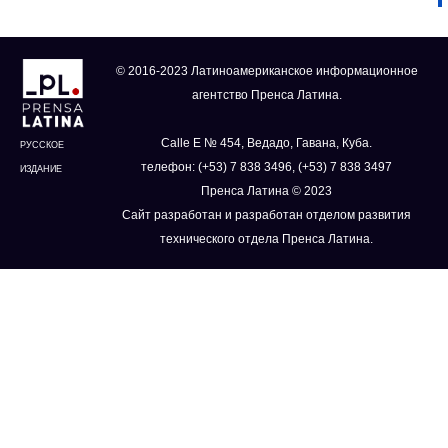
© 2016-2023 Латиноамериканское информационное
агентство Пренса Латина.
Calle E № 454, Ведадо, Гавана, Куба.
РУССКОЕ
телефон: (+53) 7 838 3496, (+53) 7 838 3497
ИЗДАНИЕ
Пренса Латина © 2023
Сайт разработан и разработан отделом развития
технического отдела Пренса Латина.