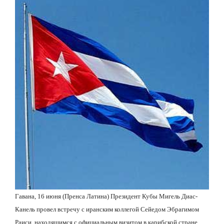
Гавана, 16 июня (Пренса Латина) Президент Кубы Мигель Диас-
Канель провел встречу с иранским коллегой Сейедом Эбрагимом
Раиси, находящимся с официальным визитом в карибской стране.