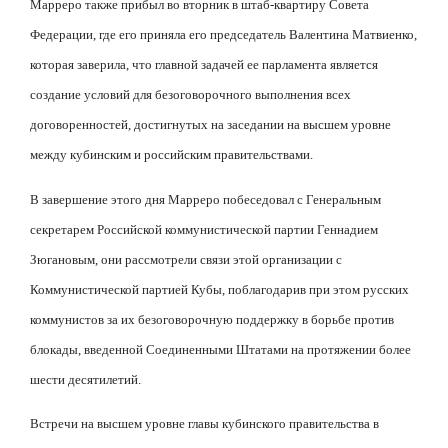
Марреро также прибыл во вторник в штаб-квартиру Совета
Федерации, где его приняла его председатель Валентина Матвиенко,
которая заверила, что главной задачей ее парламента является
создание условий для безоговорочного выполнения всех
договоренностей, достигнутых на заседании на высшем уровне
между кубинским и российским правительствами.
В завершение этого дня Марреро побеседовал с Генеральным
секретарем Российской коммунистической партии Геннадием
Зюгановым, они рассмотрели связи этой организации с
Коммунистической партией Кубы, поблагодарив при этом русских
коммунистов за их безоговорочную поддержку в борьбе против
блокады, введенной Соединенными Штатами на протяжении более
шести десятилетий.
Встречи на высшем уровне главы кубинского правительства в