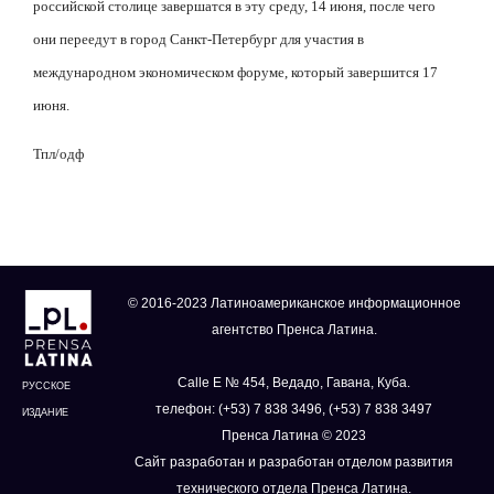
российской столице завершатся в эту среду, 14 июня, после чего
они переедут в город Санкт-Петербург для участия в
международном экономическом форуме, который завершится 17
июня.
Тпл/одф
© 2016-2023 Латиноамериканское информационное
агентство Пренса Латина.
Calle E № 454, Ведадо, Гавана, Куба.
РУССКОЕ
телефон: (+53) 7 838 3496, (+53) 7 838 3497
ИЗДАНИЕ
Пренса Латина © 2023
Сайт разработан и разработан отделом развития
технического отдела Пренса Латина.