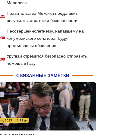
Моралеса
Правительство Мексики представит
:31
результаты стратегии безопасности
Несовершеннолетнему, напавшему на
:30
колумбийского сенатора, будут
предъявлены обвинения
Уругвай стремится безопасно отправить
:09
помощь в Газу
СВЯЗАННЫЕ ЗАМЕТКИ
ня, 2025
6:33 дп
лсонару предстанет перед судом по делу о