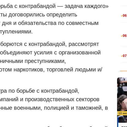
орьба с контрабандой — задача каждого»
.
кты договорились определить
06
у дня и обязательства по совместным
ступлениями.
.
06
 борются с контрабандой, рассмотрят
.
 объединяют усилия с организованной
07
аничными преступниками,
том наркотиков, торговлей людьми и/
ра по борьбе с контрабандой,
мпаний и производственных секторов
нные военными, полицией и таможней, в
10 ию
Бо