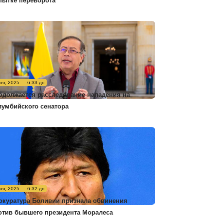
пытке переворота
ня, 2025
6:33 дп
одолжается расследование нападения на
лумбийского сенатора
ня, 2025
6:32 дп
окуратура Боливии признала обвинения
отив бывшего президента Моралеса