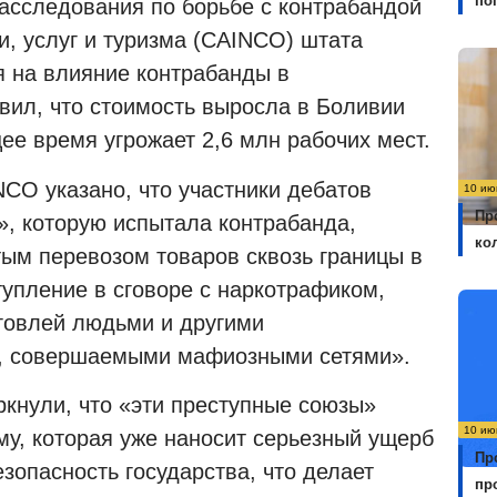
по
расследования по борьбе с контрабандой
, услуг и туризма (CAINCO) штата
 на влияние контрабанды в
вил, что стоимость выросла в Боливии
ее время угрожает 2,6 млн рабочих мест.
CO указано, что участники дебатов
10 ию
Пр
, которую испытала контрабанда,
ко
тым перевозом товаров сквозь границы в
тупление в сговоре с наркотрафиком,
рговлей людьми и другими
и, совершаемыми мафиозными сетями».
кнули, что «эти преступные союзы»
10 ию
му, которая уже наносит серьезный ущерб
Пр
езопасность государства, что делает
пр