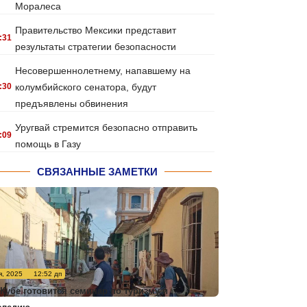
Моралеса
Правительство Мексики представит
:31
результаты стратегии безопасности
Несовершеннолетнему, напавшему на
:30
колумбийского сенатора, будут
предъявлены обвинения
Уругвай стремится безопасно отправить
:09
помощь в Газу
СВЯЗАННЫЕ ЗАМЕТКИ
я, 2025
12:52 дп
 Кубе готовится семинар по туризму и