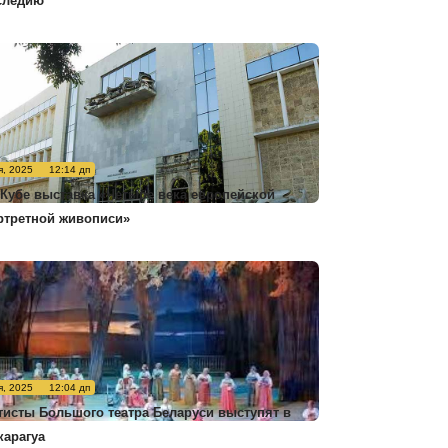
следию
я, 2025
12:14 дп
 Кубе выставка «Четыре века европейской
ртретной живописи»
я, 2025
12:04 дп
тисты Большого театра Беларуси выступят в
карагуа