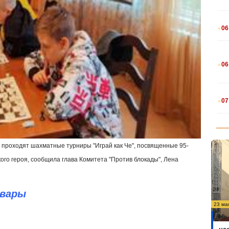
.
06
.
06
.
07
и проходят шахматные турниры "Играй как Че", посвященные 95-
го героя, сообщила глава Комитета "Против блокады", Лена
евары
23 ма
На