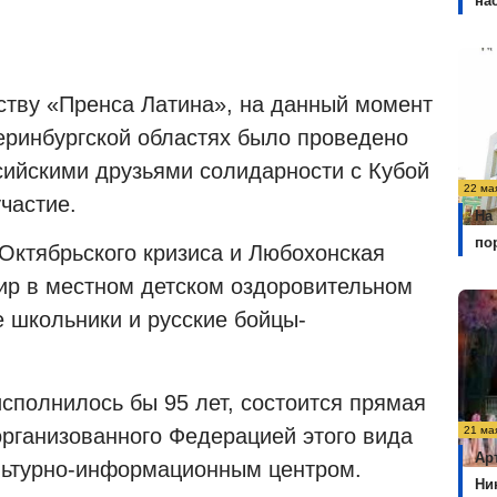
на
тству «Пренса Латина», на данный момент
теринбургской областях было проведено
сийскими друзьями солидарности с Кубой
22 ма
частие.
На
по
 Октябрьского кризиса и Любохонская
ир в местном детском оздоровительном
е школьники и русские бойцы-
исполнилось бы 95 лет, состоится прямая
организованного Федерацией этого вида
21 ма
Ар
льтурно-информационным центром.
Ни