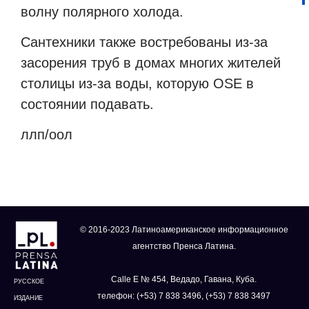
волну полярного холода.
Сантехники также востребованы из-за
засорения труб в домах многих жителей
столицы из-за воды, которую OSE в
состоянии подавать.
ллп/оол
© 2016-2023 Латиноамериканское информационное
агентство Пренса Латина.
Calle E № 454, Ведадо, Гавана, Куба.
РУССКОЕ
телефон: (+53) 7 838 3496, (+53) 7 838 3497
ИЗДАНИЕ