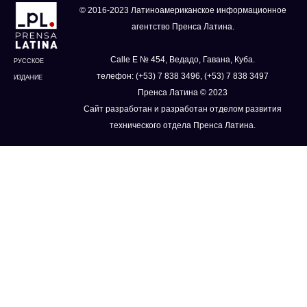
© 2016-2023 Латиноамериканское информационное
агентство Пренса Латина.
Calle E № 454, Ведадо, Гавана, Куба.
РУССКОЕ
телефон: (+53) 7 838 3496, (+53) 7 838 3497
ИЗДАНИЕ
Пренса Латина © 2023
Сайт разработан и разработан отделом развития
технического отдела Пренса Латина.