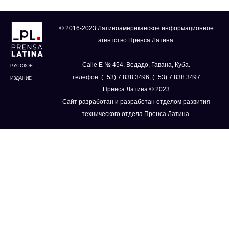
© 2016-2023 Латиноамериканское информационное
агентство Пренса Латина.
Calle E № 454, Ведадо, Гавана, Куба.
РУССКОЕ
телефон: (+53) 7 838 3496, (+53) 7 838 3497
ИЗДАНИЕ
Пренса Латина © 2023
Сайт разработан и разработан отделом развития
технического отдела Пренса Латина.