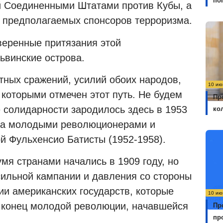
по
й Соединенными Штатами против Кубы, а
к предполагаемых спонсоров терроризма.
веренные притязания этой
ьвинские острова.
тных сражений, усилий обоих народов,
10 ию
 которыми отмечен этот путь. Не будем
Пр
 солидарности зародилось здесь в 1953
ко
да молодыми революционерами и
й Фульхенсио Батисты (1952-1958).
мя странами начались в 1909 году, но
сильной кампании и давления со стороны
и американских государств, которые
10 ию
 конец молодой революции, начавшейся
Пр
пр