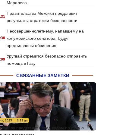
Моралеса
Правительство Мексики представит
:31
результаты стратегии безопасности
Несовершеннолетнему, напавшему на
:30
колумбийского сенатора, будут
предъявлены обвинения
Уругвай стремится безопасно отправить
:09
помощь в Газу
СВЯЗАННЫЕ ЗАМЕТКИ
ня, 2025
6:33 дп
лсонару предстанет перед судом по делу о