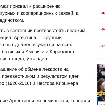
ломат призвал к расширению
.
ьтурных и кооперационных связей, а
06
 единством.
.
06
ть в состоянии противостоять великим
рация. Аргентина — крупный
.
е опыт должен изучаться на всех
07
н Латинской Америки и Карибского
ния голода, утвердил.
ашение об обмене лекарств на
я предвестником и результатом идеи
о (1926-2016) и Нестора Киршнера
10 ию
Бо
ние Аргентиной экономической, торговой