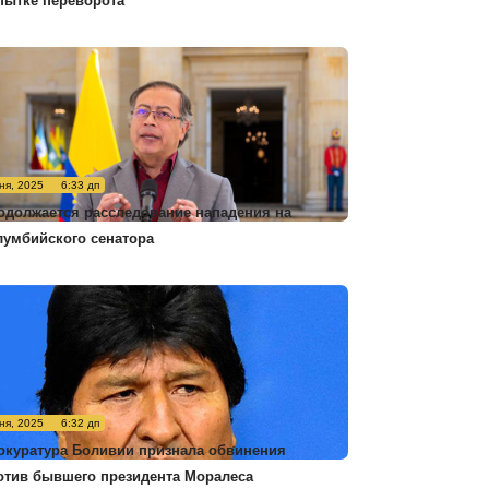
пытке переворота
ня, 2025
6:33 дп
одолжается расследование нападения на
лумбийского сенатора
ня, 2025
6:32 дп
окуратура Боливии признала обвинения
отив бывшего президента Моралеса