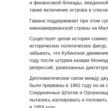
и финансовой блокады, введенно
также включение острова в списо
Гавана поддерживает при этом су
южноамериканской страны на Мал
Существует целая история совмес
исторических политических фигур,
забывать, что Кубинское движение
году после штурма казарм Монка
репрессий, развязанных диктатуро
Дипломатические связи между дву
были прерваны в 1962 году из-за 
Соединенных Штатов и Организаци
пытались изолировать и положить
в 1959 году.