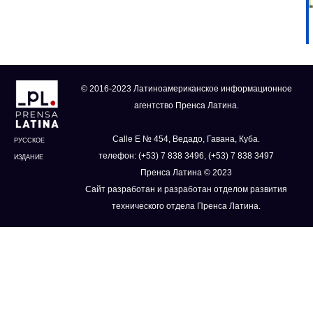
© 2016-2023 Латиноамериканское информационное
агентство Пренса Латина.
Calle E № 454, Ведадо, Гавана, Куба.
РУССКОЕ
телефон: (+53) 7 838 3496, (+53) 7 838 3497
ИЗДАНИЕ
Пренса Латина © 2023
Сайт разработан и разработан отделом развития
технического отдела Пренса Латина.