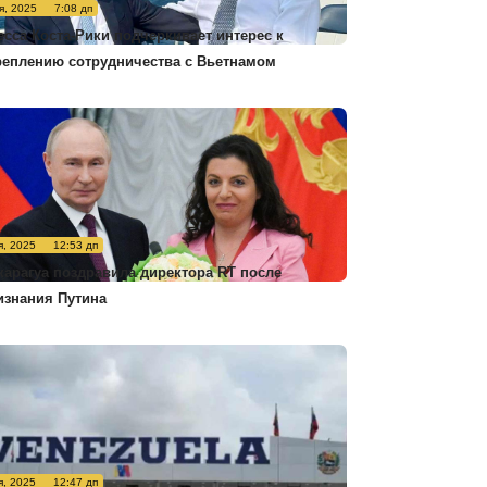
я, 2025
7:08 дп
есса Коста-Рики подчеркивает интерес к
реплению сотрудничества с Вьетнамом
я, 2025
12:53 дп
карагуа поздравила директора RT после
изнания Путина
я, 2025
12:47 дп