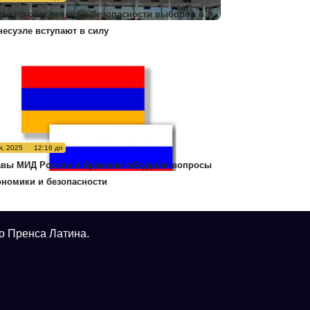
ры по обеспечению безопасности выборов в
несуэле вступают в силу
я, 2025
12:16 дп
авы МИД России и Армении обсудили вопросы
ономики и безопасности
о Пренса Латина.