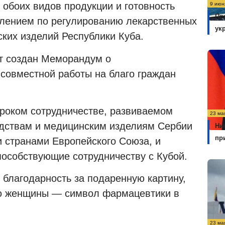
 обоих видов продукции и готовность
9 июн
Пр
влением по регулированию лекарственных
ук
ских изделий Республики Куба.
ет создан Меморандум о
совместной работы на благо граждан
ироком сотрудничестве, развиваемом
23 ма
едствам и медицинским изделиям Сербии
Ни
пр
и странами Европейского Союза, и
пособствующие сотрудничеству с Кубой.
 благодарность за подаренную картину,
ю женщины — символ фармацевтики в
23 ма