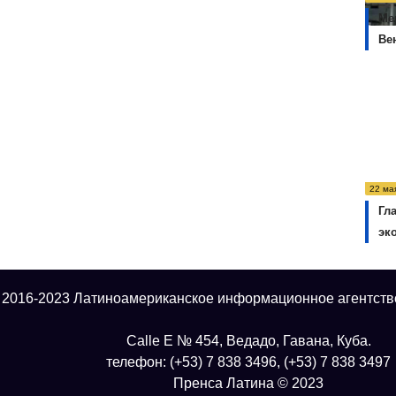
Ме
Ве
22 ма
Гл
эк
 2016-2023 Латиноамериканское информационное агентств
Calle E № 454, Ведадо, Гавана, Куба.
телефон: (+53) 7 838 3496, (+53) 7 838 3497
Пренса Латина © 2023