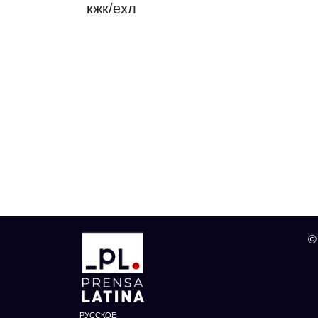
кжк/ехл
©
РУССКОЕ