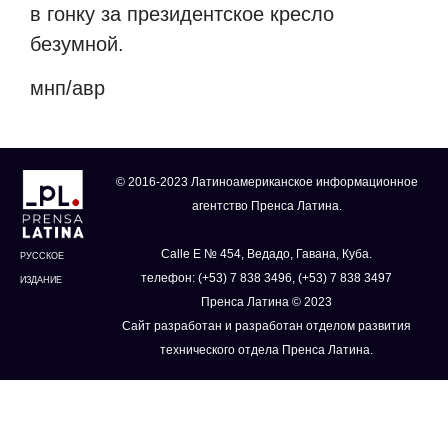
в гонку за президентское кресло
безумной.
мнп/авр
© 2016-2023 Латиноамериканское информационное
агентство Пренса Латина.
Calle E № 454, Ведадо, Гавана, Куба.
РУССКОЕ
телефон: (+53) 7 838 3496, (+53) 7 838 3497
ИЗДАНИЕ
Пренса Латина © 2023
Сайт разработан и разработан отделом развития
технического отдела Пренса Латина.