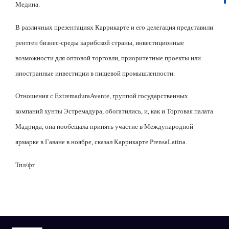
Медина.
В различных презентациях Каррикарте и его делегация представили
рентген бизнес-среды карибской страны, инвестиционные
возможности для оптовой торговли, приоритетные проекты или
иностранные инвестиции в пищевой промышленности.
Отношения с
Extremadura
Avante
, группой государственных
компаний хунты Эстремадура, обогатились, и, как и Торговая палата
Мадрида, она пообещала принять участие в Международной
ярмарке в Гаване в ноябре, сказал Каррикарте
Prensa
Latina
.
Тпл/фт