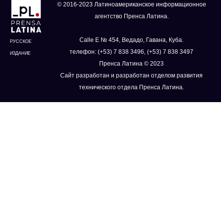
© 2016-2023 Латиноамериканское информационное
агентство Пренса Латина.
Calle E № 454, Ведадо, Гавана, Куба.
РУССКОЕ
телефон: (+53) 7 838 3496, (+53) 7 838 3497
ИЗДАНИЕ
Пренса Латина © 2023
Сайт разработан и разработан отделом развития
технического отдела Пренса Латина.