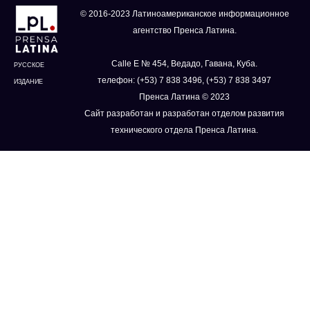
© 2016-2023 Латиноамериканское информационное
агентство Пренса Латина.
Calle E № 454, Ведадо, Гавана, Куба.
РУССКОЕ
телефон: (+53) 7 838 3496, (+53) 7 838 3497
ИЗДАНИЕ
Пренса Латина © 2023
Сайт разработан и разработан отделом развития
технического отдела Пренса Латина.