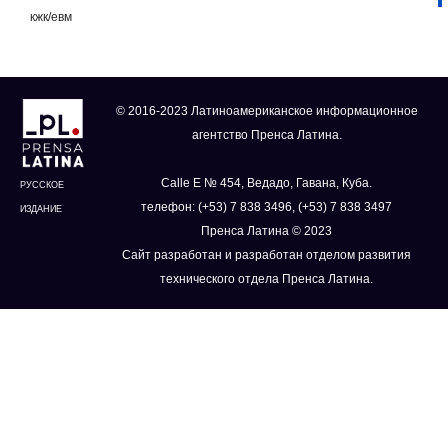
кжк/евм
© 2016-2023 Латиноамериканское информационное
агентство Пренса Латина.
Calle E № 454, Ведадо, Гавана, Куба.
РУССКОЕ
телефон: (+53) 7 838 3496, (+53) 7 838 3497
ИЗДАНИЕ
Пренса Латина © 2023
Сайт разработан и разработан отделом развития
технического отдела Пренса Латина.