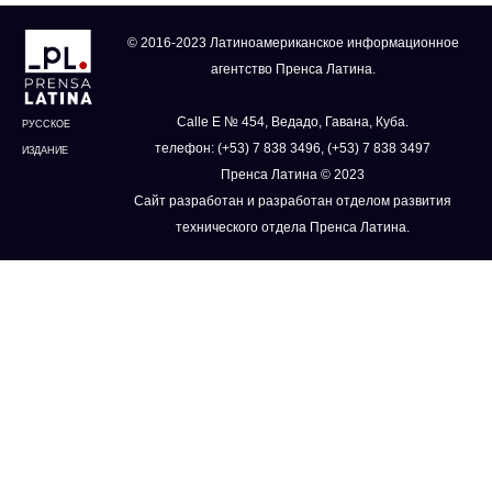
© 2016-2023 Латиноамериканское информационное
агентство Пренса Латина.
Calle E № 454, Ведадо, Гавана, Куба.
РУССКОЕ
телефон: (+53) 7 838 3496, (+53) 7 838 3497
ИЗДАНИЕ
Пренса Латина © 2023
Сайт разработан и разработан отделом развития
технического отдела Пренса Латина.