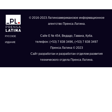
© 2016-2023 Латиноамериканское информационное
агентство Пренса Латина.
Calle E № 454, Ведадо, Гавана, Куба.
РУССКОЕ
телефон: (+53) 7 838 3496, (+53) 7 838 3497
ИЗДАНИЕ
Пренса Латина © 2023
Сайт разработан и разработан отделом развития
технического отдела Пренса Латина.