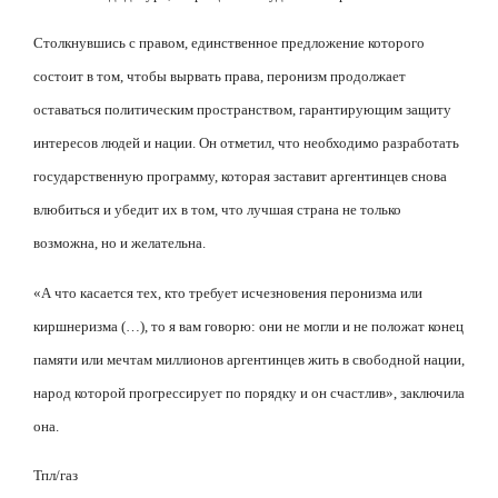
Столкнувшись с правом, единственное предложение которого
состоит в том, чтобы вырвать права, перонизм продолжает
оставаться политическим пространством, гарантирующим защиту
интересов людей и нации. Он отметил, что необходимо разработать
государственную программу, которая заставит аргентинцев снова
влюбиться и убедит их в том, что лучшая страна не только
возможна, но и желательна.
«А что касается тех, кто требует исчезновения перонизма или
киршнеризма (…), то я вам говорю: они не могли и не положат конец
памяти или мечтам миллионов аргентинцев жить в свободной нации,
народ которой прогрессирует по порядку и он счастлив», заключила
она.
Тпл/
газ