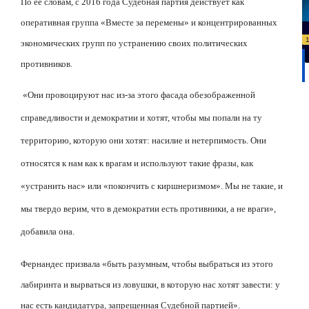
По её словам, с 2016 года Судебная партия действует как
оперативная группа «Вместе за перемены» и концентрированных
экономических групп по устранению своих политических
противников.
«Они провоцируют нас из-за этого фасада обезображенной
справедливости и демократии и хотят, чтобы мы попали на ту
территорию, которую они хотят: насилие и нетерпимость. Они
относятся к нам как к врагам и используют такие фразы, как
«устранить нас» или «покончить с киршнеризмом». Мы не такие, и
мы твердо верим, что в демократии есть противники, а не враги»,
добавила она.
Фернандес призвала «быть разумным, чтобы выбраться из этого
лабиринта и вырваться из ловушки, в которую нас хотят завести: у
нас есть кандидатура, запрещенная Судебной партией».