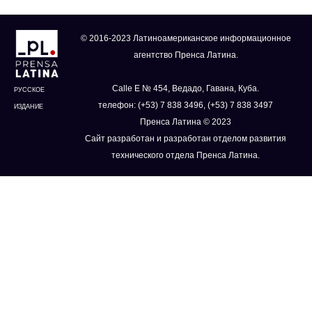
© 2016-2023 Латиноамериканское информационное
агентство Пренса Латина.
Calle E № 454, Ведадо, Гавана, Куба.
РУССКОЕ
телефон: (+53) 7 838 3496, (+53) 7 838 3497
ИЗДАНИЕ
Пренса Латина © 2023
Сайт разработан и разработан отделом развития
технического отдела Пренса Латина.