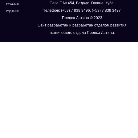
Calle E № 454, Ведадо, Гавана, Куба.
РУССКОЕ
телефон: (+53) 7 838 3496, (+53) 7 838 3497
ИЗДАНИЕ
Пренса Латина © 2023
Сайт разработан и разработан отделом развития
технического отдела Пренса Латина.