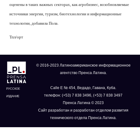
оценены в таких важных секторах, как агробизнес, возобновляемые
источники энергии, туризм, биотехнологии и информационные
технологии, добавила Пола.
Тпл/орт
© 2016-2023 Латиноамериканское информационное
агентство Пренса Латина.
Calle E № 454, Ведадо, Гавана, Куба.
РУССКОЕ
телефон: (+53) 7 838 3496, (+53) 7 838 3497
ИЗДАНИЕ
Пренса Латина © 2023
Сайт разработан и разработан отделом развития
технического отдела Пренса Латина.