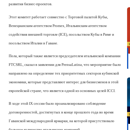
развития бизнес-проектов.
Этот комитет работает совместно с Торговой палатой Кубы,
Венецианским агентством
Promex
, Итальянским агентством
содействия внешней торговле (
ICE
), посольством Кубы в Риме и
посольством Италии в Гаване.
Пола, который также является председателем итальянской компании
FTC
SRL
, сказал в заявлении для
Prensa
Latina
, что мероприятие было
направлено на определение тех приоритетных секторов кубинской
экономики, которые представляют интерес для бизнесменов в этой
европейской стране, что является одной из основных целей
ICCI
.
В ходе этой
IX
сессии было проанализировано соблюдение
договоренностей, достигнутых в конце прошлого года во время
Гаванской международной ярмарки, на которой присутствовало
большое количество итальянских компаний.