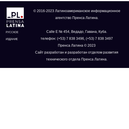
© 2016-2023 Латиноамериканское информационное
агентство Пренса Латина.
Calle E № 454, Ведадо, Гавана, Куба.
РУССКОЕ
телефон: (+53) 7 838 3496, (+53) 7 838 3497
ИЗДАНИЕ
Пренса Латина © 2023
Сайт разработан и разработан отделом развития
технического отдела Пренса Латина.