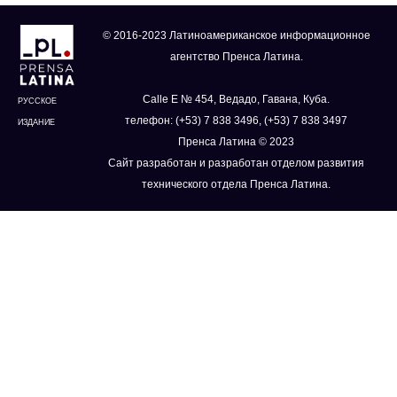
© 2016-2023 Латиноамериканское информационное
агентство Пренса Латина.
Calle E № 454, Ведадо, Гавана, Куба.
РУССКОЕ
телефон: (+53) 7 838 3496, (+53) 7 838 3497
ИЗДАНИЕ
Пренса Латина © 2023
Сайт разработан и разработан отделом развития
технического отдела Пренса Латина.