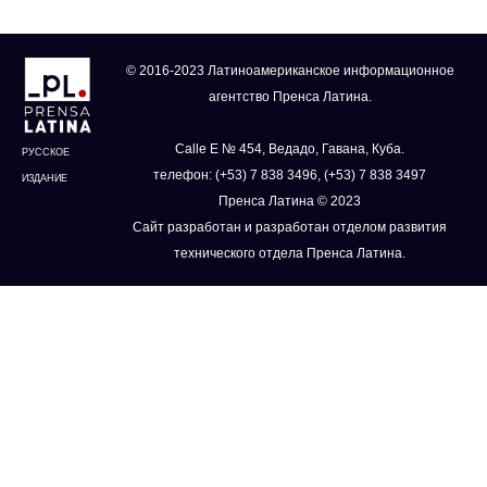
© 2016-2023 Латиноамериканское информационное
агентство Пренса Латина.
Calle E № 454, Ведадо, Гавана, Куба.
РУССКОЕ
телефон: (+53) 7 838 3496, (+53) 7 838 3497
ИЗДАНИЕ
Пренса Латина © 2023
Сайт разработан и разработан отделом развития
технического отдела Пренса Латина.