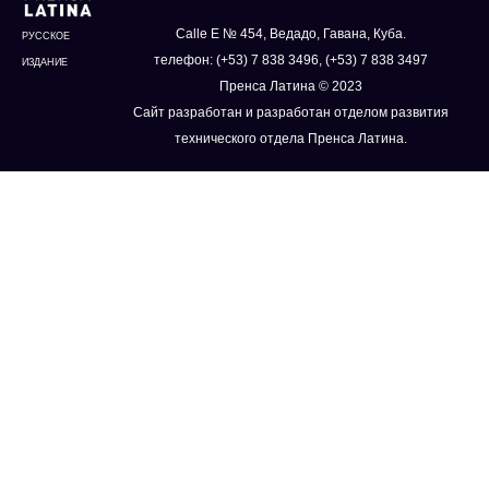
Calle E № 454, Ведадо, Гавана, Куба.
РУССКОЕ
телефон: (+53) 7 838 3496, (+53) 7 838 3497
ИЗДАНИЕ
Пренса Латина © 2023
Сайт разработан и разработан отделом развития
технического отдела Пренса Латина.