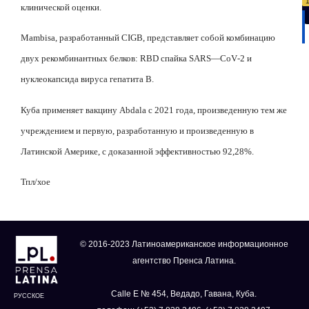
клинической оценки.
Mambisa
, разработанный
CIGB
, представляет собой комбинацию
двух рекомбинантных белков:
RBD
спайка
SARS
—
CoV
-2 и
нуклеокапсида вируса гепатита
B
.
Куба применяет вакцину
Abdala
с 2021 года, произведенную тем же
учреждением и первую, разработанную и произведенную в
Латинской Америке, с доказанной эффективностью 92,28%.
Тпл/хое
© 2016-2023 Латиноамериканское информационное
агентство Пренса Латина.
Calle E № 454, Ведадо, Гавана, Куба.
РУССКОЕ