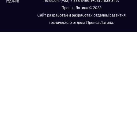
телефон: (+53) 7 838 3496, (+53) 7 838 3497
ИЗДАНИЕ
Пренса Латина © 2023
Сайт разработан и разработан отделом развития
технического отдела Пренса Латина.