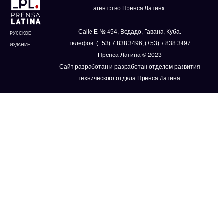
агентство Пренса Латина.
Calle E № 454, Ведадо, Гавана, Куба.
РУССКОЕ
телефон: (+53) 7 838 3496, (+53) 7 838 3497
ИЗДАНИЕ
Пренса Латина © 2023
Сайт разработан и разработан отделом развития
технического отдела Пренса Латина.