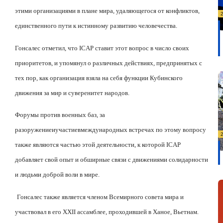
этими организациями в плане мира, удаляющегося от конфликтов,
единственного пути к истинному развитию человечества.
Гонсалес отметил, что
ICAP
ставит этот вопрос в число своих
приоритетов, и упомянул о различных действиях, предпринятых с
тех пор, как организация взяла на себя функции Кубинского
движения за мир и суверенитет народов.
Форумы против военных баз, за
разоружение
и
участие
в
международн
ых встречах по этому вопросу
также являются частью этой деятельности, к которой
ICAP
добавляет свой опыт и обширные связи с движениями солидарности
и людьми доброй воли в мире.
Гонсалес также является членом Всемирного совета мира и
участвовал в его
XXII
ассамблее, проходившей в Ханое, Вьетнам.