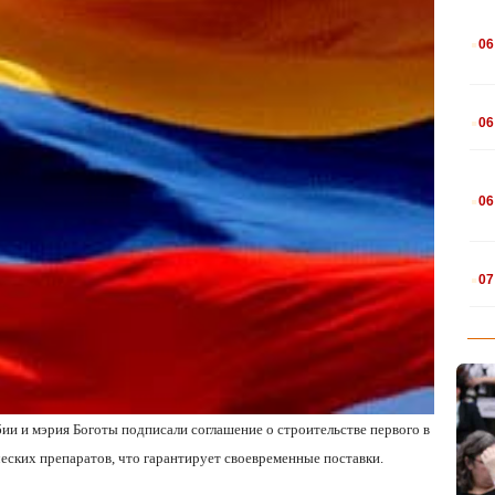
.
06
.
06
.
06
.
07
бии и мэрия Боготы подписали соглашение о строительстве первого в
ческих препаратов, что гарантирует своевременные поставки.