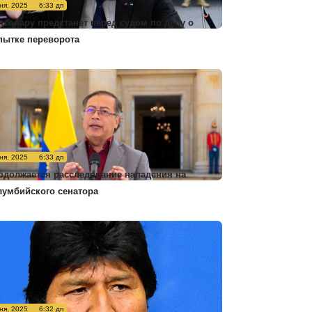
ня, 2025
6:33 дп
лсонару предстанет перед судом по делу о
пытке переворота
ня, 2025
6:33 дп
одолжается расследование нападения на
лумбийского сенатора
ня, 2025
6:32 дп