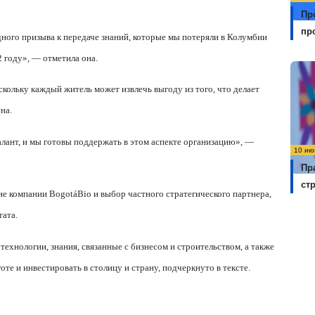
Пр
пр
ого призыва к передаче знаний, которые мы потеряли в Колумбии
2 году», — отметила она.
оскольку каждый житель может извлечь выгоду из того, что делает
на.
ант, и мы готовы поддержать в этом аспекте организацию», —
10 ию
Пр
ст
ние компании
Bogot
á
Bio
и выбор частного стратегического партнера,
ата.
ехнологии, знания, связанные с бизнесом и строительством, а также
те и инвестировать в столицу и страну, подчеркнуто в тексте.