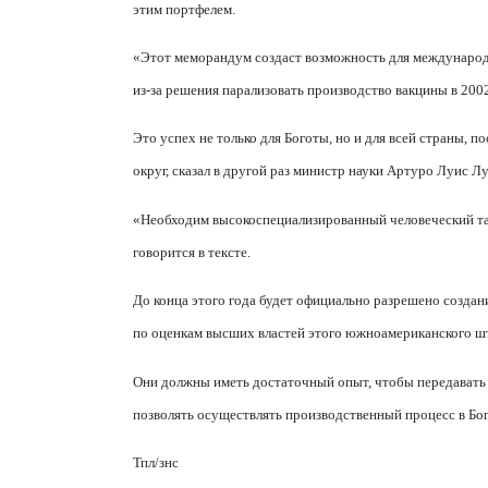
этим портфелем.
«Этот меморандум создаст возможность для международн
из-за решения парализовать производство вакцины в 200
Это успех не только для Боготы, но и для всей страны, п
округ, сказал в другой раз министр науки Артуро Луис Лу
«Необходим высокоспециализированный человеческий тал
говорится в тексте.
До конца этого года будет официально разрешено созда
по оценкам высших властей этого южноамериканского шт
Они должны иметь достаточный опыт, чтобы передавать т
позволять осуществлять производственный процесс в Бого
Тпл/знс