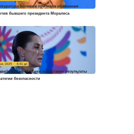
окуратура Боливии признала обвинения
отив бывшего президента Моралеса
ня, 2025
6:31 дп
авительство Мексики представит результаты
ратегии безопасности