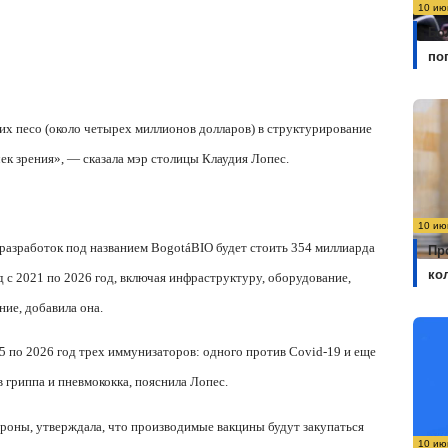
10 ию
Бо
по
их песо (около четырех миллионов долларов) в структурирование
ек зрения», — сказала мэр столицы Клаудия Лопес.
10 ию
 разработок под названием
Bogot
á
BIO
будет стоить 354 миллиарда
Пр
ко
д с 2021 по 2026 год, включая инфраструктуру, оборудование,
ие, добавила она.
5 по 2026 год трех иммунизаторов: одного против
Covid
-19 и еще
 гриппа и пневмококка, пояснила Лопес.
роны, утверждала, что производимые вакцины будут закупаться
10 ию