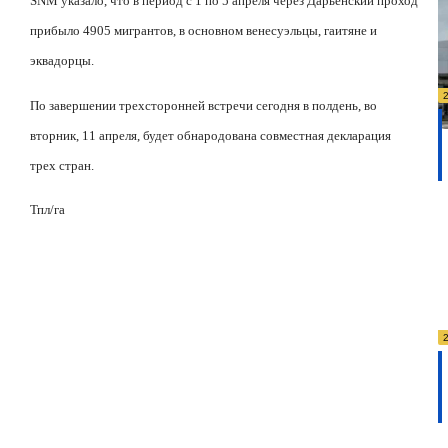
SNM
указало, что в период с 1 по 5 апреля через Дарьенский проход
прибыло 4905 мигрантов, в основном венесуэльцы, гаитяне и
эквадорцы.
По завершении трехсторонней встречи сегодня в полдень, во
вторник, 11 апреля, будет обнародована совместная декларация
трех стран.
Тпл/га