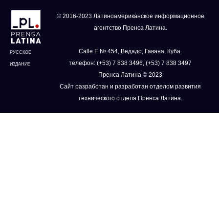
© 2016-2023 Латиноамериканское информационное
агентство Пренса Латина.
Calle E № 454, Ведадо, Гавана, Куба.
РУССКОЕ
телефон: (+53) 7 838 3496, (+53) 7 838 3497
ИЗДАНИЕ
Пренса Латина © 2023
Сайт разработан и разработан отделом развития
технического отдела Пренса Латина.