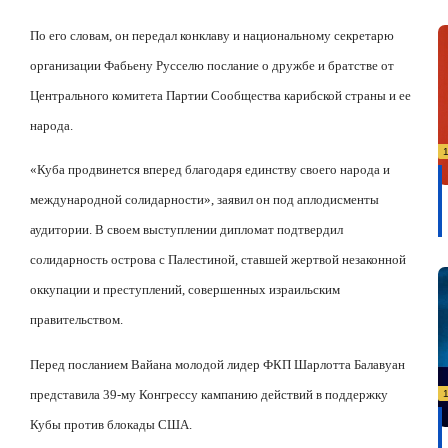
По его словам, он передал конклаву и национальному секретарю
организации Фабьену Русселю послание о дружбе и братстве от
Центрального комитета Партии Сообщества карибской страны и ее
народа.
«Куба продвинется вперед благодаря единству своего народа и
международной солидарности», заявил он под аплодисменты
аудитории. В своем выступлении дипломат подтвердил
солидарность острова с Палестиной, ставшей жертвой незаконной
оккупации и преступлений, совершенных израильским
правительством.
Перед посланием Вайана молодой лидер ФКП Шарлотта Балавуан
представила 39-му Конгрессу кампанию действий в поддержку
Кубы против блокады США.