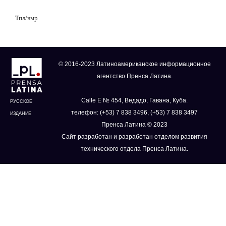
Тпл/вмр
© 2016-2023 Латиноамериканское информационное
агентство Пренса Латина.
Calle E № 454, Ведадо, Гавана, Куба.
РУССКОЕ
телефон: (+53) 7 838 3496, (+53) 7 838 3497
ИЗДАНИЕ
Пренса Латина © 2023
Сайт разработан и разработан отделом развития
технического отдела Пренса Латина.