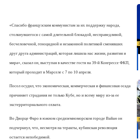
«Спасибо французским коммунистам за их поддержку народа,
столкнувшегося с самой длительной блокадой, несправедливой,
бесчеловечной, геноцидной и незаконной политикой сменявших
друг друга администраций, которая лишила нас жизни, развития и
мира», сказал он, выступая в качестве гостя на 39-й Конгрессе ФКП,
который проходит в Марселе с 7 по 10 апреля.
Посол осудил, что экономическая, коммерческая и финансовая осада
причиняет страдания не только Кубе, но и всему миру из-за ее
экстерриториального охвата.
Во Дворце Фаро в южном средиземноморском городе Вайан он
подчеркнул, что, несмотря на теракты, кубинская революция
остается непобедимой.